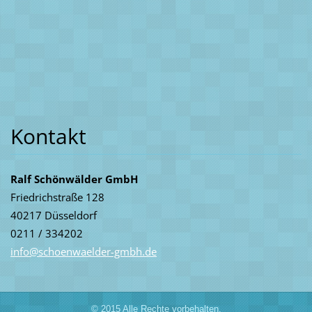
Kontakt
Ralf Schönwälder GmbH
Friedrichstraße 128
40217 Düsseldorf
0211 / 334202
info@sch
oenwaeld
er-gmbh.
de
© 2015 Alle Rechte vorbehalten.